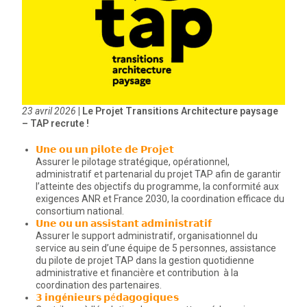
23 avril 2026
| Le Projet Transitions Architecture paysage
– TAP recrute !
𝗨𝗻𝗲 𝗼𝘂 𝘂𝗻 𝗽𝗶𝗹𝗼𝘁𝗲 𝗱𝗲 𝗣𝗿𝗼𝗷𝗲𝘁
Assurer le pilotage stratégique, opérationnel,
administratif et partenarial du projet TAP afin de garantir
l’atteinte des objectifs du programme, la conformité aux
exigences ANR et France 2030, la coordination efficace du
consortium national.
𝗨𝗻𝗲 𝗼𝘂 𝘂𝗻 𝗮𝘀𝘀𝗶𝘀𝘁𝗮𝗻𝘁 𝗮𝗱𝗺𝗶𝗻𝗶𝘀𝘁𝗿𝗮𝘁𝗶𝗳
Assurer le support administratif, organisationnel du
service au sein d’une équipe de 5 personnes, assistance
du pilote de projet TAP dans la gestion quotidienne
administrative et financière et contribution à la
coordination des partenaires.
𝟯 𝗶𝗻𝗴
é
𝗻𝗶𝗲𝘂𝗿𝘀 𝗽é𝗱𝗮𝗴𝗼𝗴𝗶𝗾𝘂𝗲𝘀