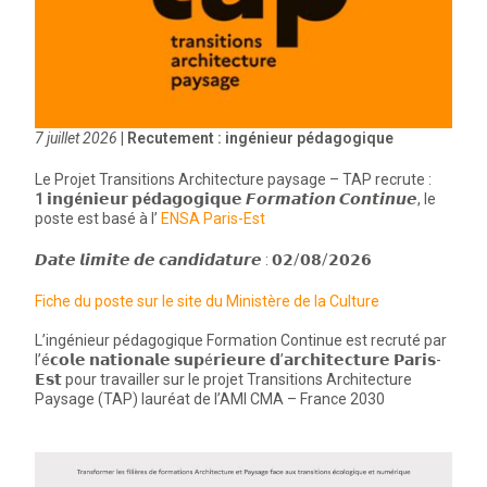
7 juillet 2026
| Recutement : ingénieur pédagogique
Le Projet Transitions Architecture paysage – TAP recrute :
1 𝗶𝗻𝗴é𝗻𝗶𝗲𝘂𝗿 𝗽é𝗱𝗮𝗴𝗼𝗴𝗶𝗾𝘂𝗲 𝙁𝙤𝙧𝙢𝙖𝙩𝙞𝙤𝙣 𝘾𝙤𝙣𝙩𝙞𝙣𝙪𝙚
, le
poste est basé à l’
ENSA Paris-Est
𝘿𝙖𝙩𝙚 𝙡𝙞𝙢𝙞𝙩𝙚 𝙙𝙚 𝙘𝙖𝙣𝙙𝙞𝙙𝙖𝙩𝙪𝙧𝙚 : 𝟬𝟮/𝟬𝟴/𝟮𝟬𝟮𝟲
Fiche du poste sur le site du Ministère de la Culture
L’ingénieur pédagogique Formation Continue est recruté par
l’é𝗰𝗼𝗹𝗲 𝗻𝗮𝘁𝗶𝗼𝗻𝗮𝗹𝗲 𝘀𝘂𝗽é𝗿𝗶𝗲𝘂𝗿𝗲 𝗱’𝗮𝗿𝗰𝗵𝗶𝘁𝗲𝗰𝘁𝘂𝗿𝗲 𝗣𝗮𝗿𝗶𝘀-
𝗘𝘀𝘁 pour travailler sur le projet Transitions Architecture
Paysage (TAP) lauréat de l’AMI CMA – France 2030