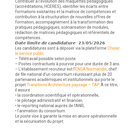
Contribuer à l’évolution des maquettes pédagogiques
(accréditations, HCERES), identifier les écarts entre
formations existantes et la matrice de compétences et
contribution à la structuration de nouvelles offres de
formation, accompagnement à la transformation des
pratiques pédagogiques, scénarisation de modules,
rédaction de matrices pédagogiques et référentiels de
compétences…
𝘿𝙖𝙩𝙚 𝙡𝙞𝙢𝙞𝙩𝙚 𝙙𝙚 𝙘𝙖𝙣𝙙𝙞𝙙𝙖𝙩𝙪𝙧𝙚 : 𝟮𝟯/𝟬𝟱/𝟮𝟬𝟮𝟲
Les candidatures sont à déposer via la plateforme
Choisir
le service public
– Télétravail possible selon poste
– Postes contractuels à pourvoir pour une durée de 3 ans.
– L’établissement recruteur est l’
ENSA Normandie
, chef
de file national d’un consortium réunissant plus de 20
partenaires académiques et institutionnels qui porte le
projet
Transitions Architecture paysage – TAP
. À ce titre,
il assure :
• la coordination scientifique et opérationnelle,
• le pilotage administratif et financier,
• le reporting national auprès de l’ANR,
• l’animation du consortium.
Le poste vise à garantir la mise en œuvre opérationnelle
et la sécurisation du projet.